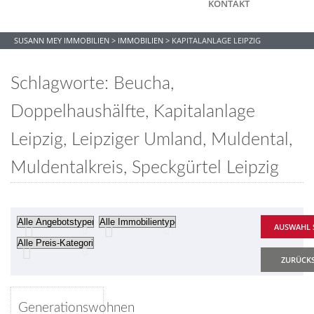
KONTAKT
SUSANN MEY IMMOBILIEN
>
IMMOBILIEN
>
KAPITALANLAGE LEIPZIG
Schlagworte: Beucha,
Doppelhaushälfte, Kapitalanlage
Leipzig, Leipziger Umland, Muldental,
Muldentalkreis, Speckgürtel Leipzig
ZURÜCK
Merken
Generationswohnen