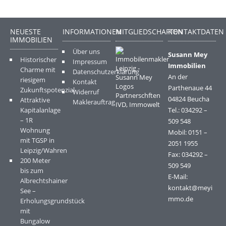
NEUESTE
INFORMATIONEN
MITGLIEDSCHAFTEN
KONTAKTDATEN
IMMOBILIEN
Über uns
Susann Mey
Historischer
Impressum
Immobilien
Charme mit
Datenschutzerklärung
An der
riesigem
Kontakt
Parthenaue 44
Zukunftspotenzial
Widerruf
04824 Beucha
Attraktive
Maklerauftrag
Kapitalanlage
Tel.: 034292 –
– 1R
509 548
Wohnung
Mobil: 0151 –
mit TGSP in
2051 1955
Leipzig/Wahren
Fax: 034292 –
200 Meter
509 549
bis zum
E-Mail:
Albrechtshainer
kontakt@meyi
See –
mmo.de
Erholungsgrundstück
mit
Bungalow