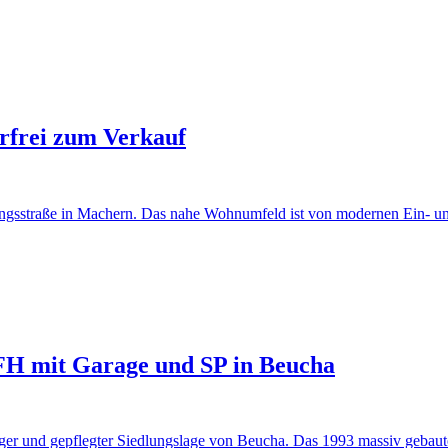
rfrei zum Verkauf
lungsstraße in Machern. Das nahe Wohnumfeld ist von modernen Ein- u
FH mit Garage und SP in Beucha
iger und gepflegter Siedlungslage von Beucha. Das 1993 massiv gebaute