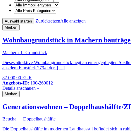
Zurücksetzen
Alle anzeigen
Merken
Wohnbaugrundstück in Machern bauträge
Machern | Grundstück
Dieses attraktive Wohnbaugrundstück liegt an einer gepflegten Sied
aus dem Flurstück 279/d der […]
87.000,00 EUR
Angebots-ID:
100-260012
Details anschauen »
Merken
Generationswohnen – Doppelhaushälfte/Z
Beucha | Doppelhaushälfte
Die Doppelhaushälfte im modernen Landhausstil befindet sich in ruh