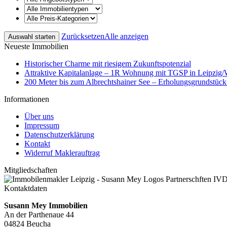
Zurücksetzen
Alle anzeigen
Neueste Immobilien
Historischer Charme mit riesigem Zukunftspotenzial
Attraktive Kapitalanlage – 1R Wohnung mit TGSP in Leipzig
200 Meter bis zum Albrechtshainer See – Erholungsgrundstüc
Informationen
Über uns
Impressum
Datenschutzerklärung
Kontakt
Widerruf Maklerauftrag
Mitgliedschaften
Kontaktdaten
Susann Mey Immobilien
An der Parthenaue 44
04824 Beucha