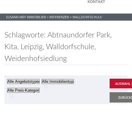
KONTAKT
SUSANN MEY IMMOBILIEN
>
REFERENZEN
>
WALLDORFSCHULE
Schlagworte: Abtnaundorfer Park,
Kita, Leipzig, Walldorfschule,
Weidenhofsiedlung
ZURÜCK