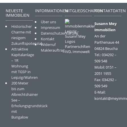
NEUESTE
INFORMATIONEN
MITGLIEDSCHAFTEN
KONTAKTDATEN
IMMOBILIEN
Über uns
Susann Mey
Historischer
Impressum
Immobilien
Charme mit
Datenschutzerklärung
An der
riesigem
Kontakt
Parthenaue 44
Zukunftspotenzial
Widerruf
04824 Beucha
Attraktive
Maklerauftrag
Kapitalanlage
Tel.: 034292 –
– 1R
509 548
Wohnung
Mobil: 0151 –
mit TGSP in
2051 1955
Leipzig/Wahren
Fax: 034292 –
200 Meter
509 549
bis zum
E-Mail:
Albrechtshainer
kontakt@meyimm
See –
Erholungsgrundstück
mit
Bungalow