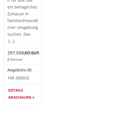
n für alle, die
ein behagliches
Zuhause in
familienfreundli
cher Umgebung
suchen. Das
[…]
297.500,00 EUR
185,58m²
8 Zimmer
Angebots-ID:
100-260032
DETAILS
ANSCHAUEN »