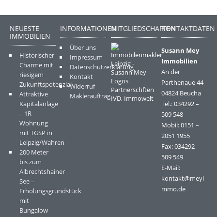
NEUESTE
INFORMATIONEN
MITGLIEDSCHAFTEN
KONTAKTDATEN
IMMOBILIEN
Über uns
Susann Mey
Historischer
Impressum
Immobilien
Charme mit
Datenschutzerklärung
An der
riesigem
Kontakt
Parthenaue 44
Zukunftspotenzial
Widerruf
04824 Beucha
Attraktive
Maklerauftrag
Kapitalanlage
Tel.: 034292 –
– 1R
509 548
Wohnung
Mobil: 0151 –
mit TGSP in
2051 1955
Leipzig/Wahren
Fax: 034292 –
200 Meter
509 549
bis zum
E-Mail:
Albrechtshainer
kontakt@meyi
See –
mmo.de
Erholungsgrundstück
mit
Bungalow