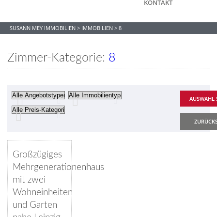
KONTAKT
SUSANN MEY IMMOBILIEN
>
IMMOBILIEN
>
8
Zimmer-Kategorie:
8
ZURÜCK
Merken
VERFÜGBAR
Großzügiges
Mehrgenerationenhaus
mit zwei
Wohneinheiten
und Garten