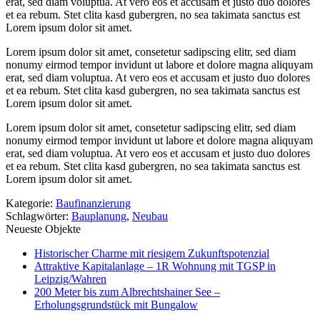
erat, sed diam voluptua. At vero eos et accusam et justo duo dolores
et ea rebum. Stet clita kasd gubergren, no sea takimata sanctus est
Lorem ipsum dolor sit amet.
Lorem ipsum dolor sit amet, consetetur sadipscing elitr, sed diam
nonumy eirmod tempor invidunt ut labore et dolore magna aliquyam
erat, sed diam voluptua. At vero eos et accusam et justo duo dolores
et ea rebum. Stet clita kasd gubergren, no sea takimata sanctus est
Lorem ipsum dolor sit amet.
Lorem ipsum dolor sit amet, consetetur sadipscing elitr, sed diam
nonumy eirmod tempor invidunt ut labore et dolore magna aliquyam
erat, sed diam voluptua. At vero eos et accusam et justo duo dolores
et ea rebum. Stet clita kasd gubergren, no sea takimata sanctus est
Lorem ipsum dolor sit amet.
Kategorie:
Baufinanzierung
Schlagwörter:
Bauplanung
,
Neubau
Neueste Objekte
Historischer Charme mit riesigem Zukunftspotenzial
Attraktive Kapitalanlage – 1R Wohnung mit TGSP in
Leipzig/Wahren
200 Meter bis zum Albrechtshainer See –
Erholungsgrundstück mit Bungalow