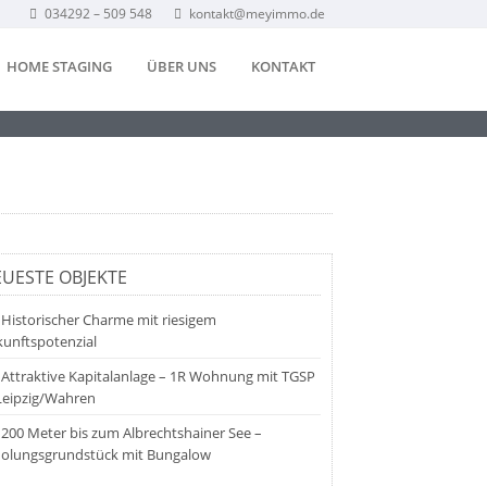
034292 – 509 548
kontakt@meyimmo.de
HOME STAGING
ÜBER UNS
KONTAKT
UESTE OBJEKTE
Historischer Charme mit riesigem
unftspotenzial
Attraktive Kapitalanlage – 1R Wohnung mit TGSP
Leipzig/Wahren
200 Meter bis zum Albrechtshainer See –
holungsgrundstück mit Bungalow