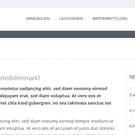
IMMOBILIEN
LEISTUNGEN
WERTERMITTLUNG
NE
mmobilienmarkt
onsetetur sadipscing elitr, sed diam nonumy eirmod
Zuk
aliquyam erat, sed diam voluptua. At vero eos et
tet clita kasd gubergren, no sea takimata sanctus est
in 
pscing elitr, sed diam nonumy eirmod tempor invidunt ut
Er
am voluptua. At vero eos et accusam et justo duo dolores